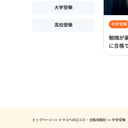
大学受験
中学受験
高校受験
勉強が
に合格
トップページ
>>
トウコベの口コミ・合格体験記
>>
中学受験