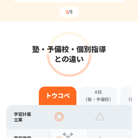
2
/5
塾・予備校・個別指導
との違い
A社
トウコべ
（塾・予備校）
（個
◎
△
学習計画
立案